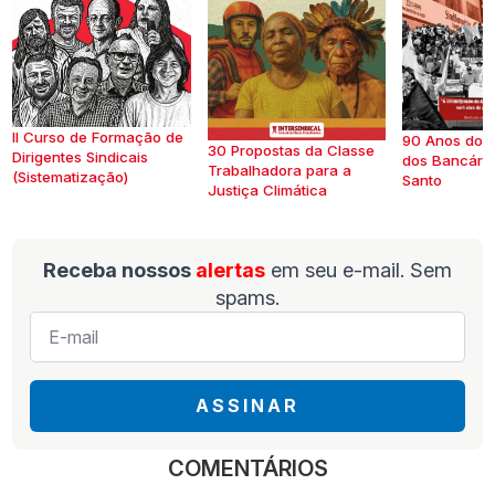
II Curso de Formação de
90 Anos do S
30 Propostas da Classe
Dirigentes Sindicais
dos Bancários
Trabalhadora para a
(Sistematização)
Santo
Justiça Climática
Receba nossos
alertas
em seu e-mail. Sem
spams.
E-
mail
*
ASSINAR
COMENTÁRIOS