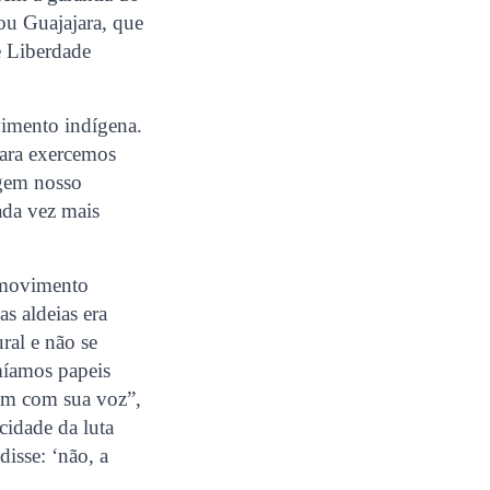
cou Guajajara, que
 e Liberdade
vimento indígena.
para exercemos
ngem nosso
cada vez mais
o movimento
s aldeias era
ral e não se
míamos papeis
am com sua voz”,
cidade da luta
isse: ‘não, a