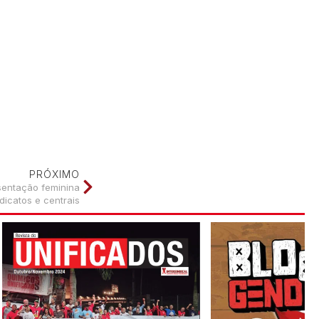
PRÓXIMO
esentação feminina
dicatos e centrais