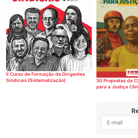
II Curso de Formação de Dirigentes
Sindicais (Sistematização)
30 Propostas da C
para a Justiça Cli
R
E-
mail
*