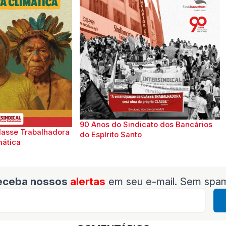
90 Anos do Sindicato dos Bancários
lasse Trabalhadora
do Espírito Santo
mática
eceba nossos
alertas
em seu e-mail. Sem spa