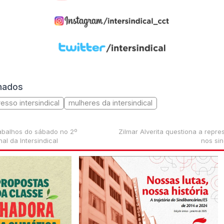
onados
esso intersindical
mulheres da intersindical
rabalhos do sábado no 2º
Zilmar Alverita questiona a repr
l da Intersindical
nos sin