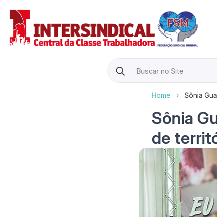
Search
for:
Home
›
Sônia Gua
Sônia Gu
de terri