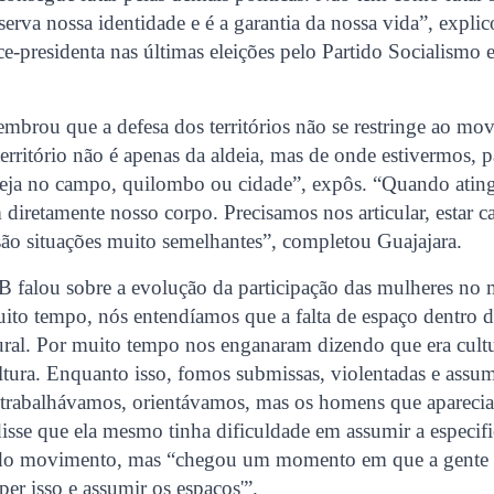
eserva nossa identidade e é a garantia da nossa vida”, expli
ice-presidenta nas últimas eleições pelo Partido Socialismo
embrou que a defesa dos territórios não se restringe ao mo
território não é apenas da aldeia, mas de onde estivermos, 
 seja no campo, quilombo ou cidade”, expôs. “Quando ati
em diretamente nosso corpo. Precisamos nos articular, estar 
são situações muito semelhantes”, completou Guajajara.
IB falou sobre a evolução da participação das mulheres n
ito tempo, nós entendíamos que a falta de espaço dentro da
ral. Por muito tempo nos enganaram dizendo que era cultu
ltura. Enquanto isso, fomos submissas, violentadas e assu
 trabalhávamos, orientávamos, mas os homens que apareci
 disse que ela mesmo tinha dificuldade em assumir a especifi
 do movimento, mas “chegou um momento em que a gente d
per isso e assumir os espaços'”.