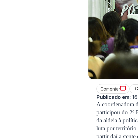
C
Comentar
Publicado em:
16
A coordenadora d
participou do 2º 
da aldeia à políti
luta por territór
partir daí a gent