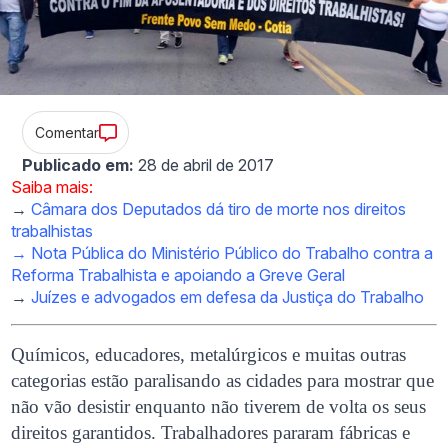
Comentar
Publicado em:
28 de abril de 2017
Saiba mais:
→
Câmara dos Deputados dá tiro de morte nos direitos
trabalhistas
→
Nota Pública do Ministério Público do Trabalho contra a
Reforma Trabalhista e apoiando a Greve Geral
→
Juízes e advogados em defesa da Justiça do Trabalho
Químicos, educadores, metalúrgicos e muitas outras
categorias estão paralisando as cidades para mostrar que
não vão desistir enquanto não tiverem de volta os seus
direitos garantidos. Trabalhadores pararam fábricas e