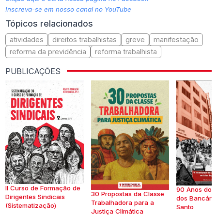
Inscreva-se em nosso canal no YouTube
Tópicos relacionados
atividades
direitos trabalhistas
greve
manifestação
reforma da previdência
reforma trabalhista
PUBLICAÇÕES
II Curso de Formação de
90 Anos do S
30 Propostas da Classe
Dirigentes Sindicais
dos Bancários
Trabalhadora para a
(Sistematização)
Santo
Justiça Climática