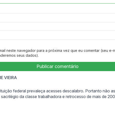
mail neste navegador para a próxima vez que eu comentar (seu e-m
nderemos seus dados).
says:
E VIEIRA
ituição federal prevaleça acesses descalabro. Portanto não a
sacrilégio da classe trabalhadora e retrocesso de mais de 20
s: