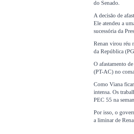
do Senado.
A decisão de afa
Ele atendeu a uma
sucessória da Pre
Renan virou réu n
da República (PG
O afastamento de
(PT-AC) no coman
Como Viana ficar
intensa. Os traba
PEC 55 na semana 
Por isso, o gove
a liminar de Rena