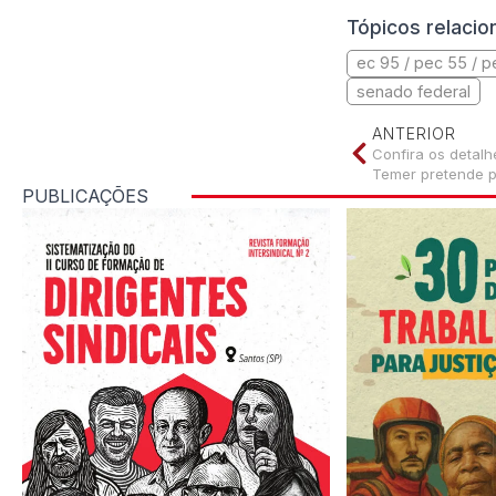
Tópicos relaci
ec 95 / pec 55 / p
senado federal
ANTERIOR
Confira os detal
Temer pretende p
PUBLICAÇÕES