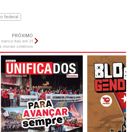
o federal
PRÓXIMO
 banco Itaú em 21
s morais coletivos