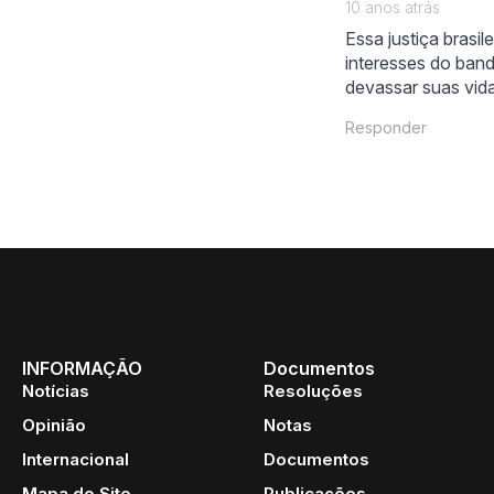
10 anos atrás
Essa justiça brasi
interesses do ban
devassar suas vid
Responder
INFORMAÇÃO
Documentos
Notícias
Resoluções
Opinião
Notas
Internacional
Documentos
Mapa do Site
Publicações