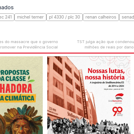
onados
ec 241
michel temer
pl 4330 / plc 30
renan calheiros
senad
hes do massacre que o governo
TST julga ação que condenou
romover na Previdência Social
milhões de reais por dano