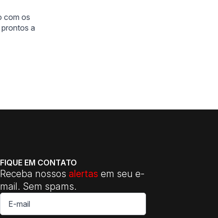
do com os
 prontos a
FIQUE EM CONTATO
Receba nossos
alertas
em seu e-
mail. Sem spams.
E-
mail
*