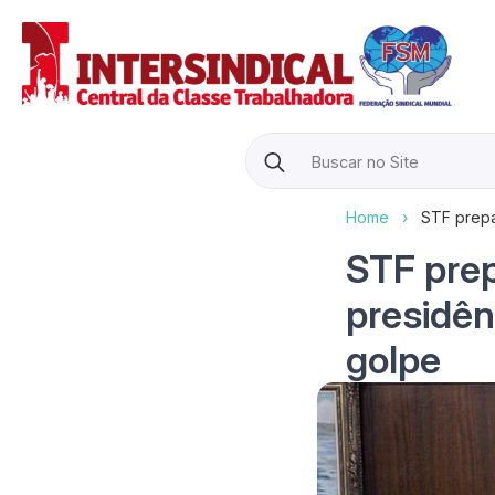
Search
for:
Home
›
STF prepa
STF pre
presidên
golpe