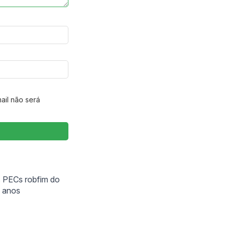
ail não será
s PECs robfim do
0 anos