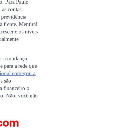
o. Para Paulo
 as contas
a previdência
à frente. Mentira!
rescer e os níveis
tualmente
or a mudança
 e para a rede que
ional começou a
s são
a financeiro o
do. Não, você não
 com