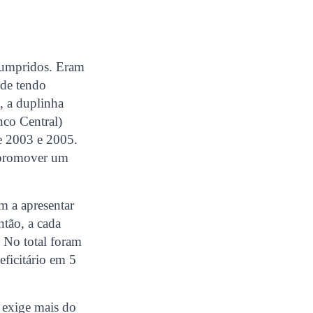
 cumpridos. Eram
rde tendo
, a duplinha
nco Central)
e 2003 e 2005.
e promover um
m a apresentar
ntão, a cada
. No total foram
eficitário em 5
l exige mais do