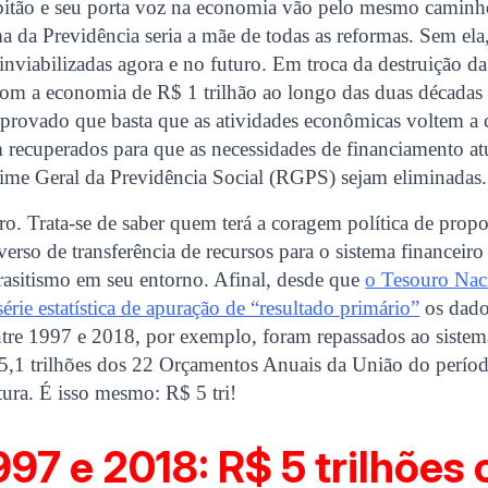
itão e seu porta voz na economia vão pelo mesmo caminh
 da Previdência seria a mãe de todas as reformas. Sem ela,
 inviabilizadas agora e no futuro. Em troca da destruição d
 com a economia de R$ 1 trilhão ao longo das duas décadas 
provado que basta que as atividades econômicas voltem a c
 recuperados para que as necessidades de financiamento a
gime Geral da Previdência Social (RGPS) sejam eliminadas.
o. Trata-se de saber quem terá a coragem política de prop
erso de transferência de recursos para o sistema financeiro
rasitismo em seu entorno. Afinal, desde que
o Tesouro Nac
érie estatística de apuração de “resultado primário
”
os dado
ntre 1997 e 2018, por exemplo, foram repassados ao sistem
 5,1 trilhões dos 22 Orçamentos Anuais da União do perío
tura. É isso mesmo: R$ 5 tri!
997 e 2018: R$ 5 trilhões