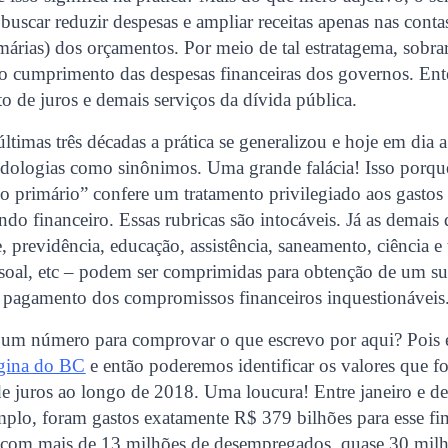
scar reduzir despesas e ampliar receitas apenas nas conta
rimárias) dos orçamentos. Por meio de tal estratagema, sobra
 o cumprimento das despesas financeiras dos governos. Ent
 de juros e demais serviços da dívida pública.
ltimas três décadas a prática se generalizou e hoje em dia
odologias como sinônimos. Uma grande falácia! Isso porque
do primário” confere um tratamento privilegiado aos gastos
do financeiro. Essas rubricas são intocáveis. Já as demais 
 previdência, educação, assistência, saneamento, ciência e 
soal, etc – podem ser comprimidas para obtenção de um su
o pagamento dos compromissos financeiros inquestionáveis
gum número para comprovar o que escrevo por aqui? Pois e
gina do BC
e então poderemos identificar os valores que 
 juros ao longo de 2018. Uma loucura! Entre janeiro e 
plo, foram gastos exatamente R$ 379 bilhões para esse fim
 com mais de 13 milhões de desempregados, quase 30 milh