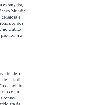
 estrangeira,
O Banco Mundial
 generosa e
promissos dos
co no âmbito
” passassem a
s à frente, os
ades” da dita
o da política
t nas contas
as contas
ntido era de