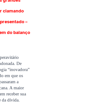
os grandes
ar clamando
apresentado –
gem do balanço
peravitário
andonada. De
ogia “inovadora”
odo em que os
passaram a
cana. A maior
sem receber sua
 da dívida.