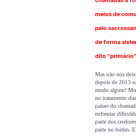
chamadas a fo
meios de comu
pelo sacrossan
de forma sist
dito “primário”
Mas não nos deixe
depois de 2013 n
modo algum! Muit
no tratamento das
países do chamad
enfrentar dificu
parte dos credore
parte no butim. E