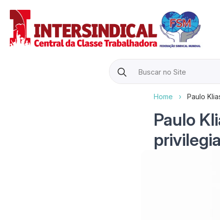
Search
for:
Home
›
Paulo Klia
Paulo Kl
privilegi