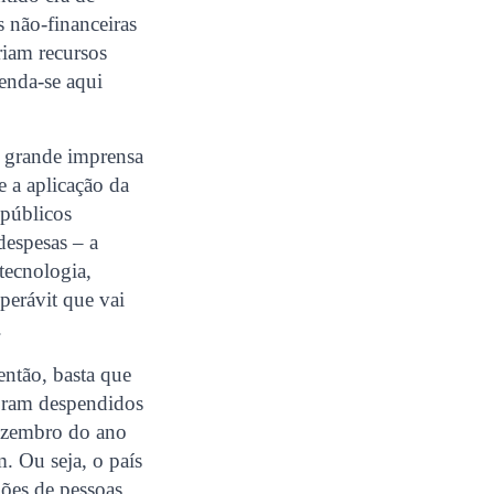
s não-financeiras
riam recursos
enda-se aqui
 a grande imprensa
 a aplicação da
 públicos
despesas – a
tecnologia,
perávit que vai
.
ntão, basta que
foram despendidos
dezembro do ano
. Ou seja, o país
ões de pessoas