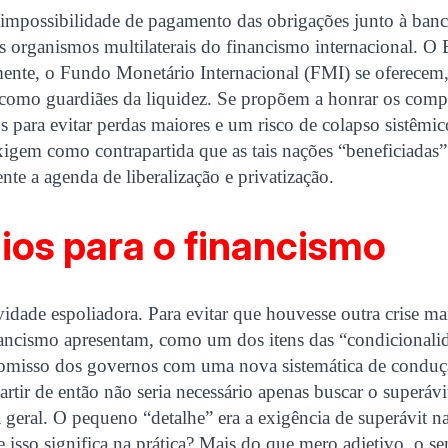
impossibilidade de pagamento das obrigações junto à banca
s organismos multilaterais do financismo internacional. 
mente, o Fundo Monetário Internacional (FMI) se oferecem,
 como guardiães da liquidez. Se propõem a honrar os com
s para evitar perdas maiores e um risco de colapso sistêmi
xigem como contrapartida que as tais nações “beneficiadas
nte a agenda de liberalização e privatização.
gios para o financismo
vidade espoliadora. Para evitar que houvesse outra crise mai
nancismo apresentam, como um dos itens das “condicionalid
omisso dos governos com uma nova sistemática de conduçã
artir de então não seria necessário apenas buscar o superávi
 geral. O pequeno “detalhe” era a exigência de superávit n
e isso significa na prática? Mais do que mero adjetivo, o se