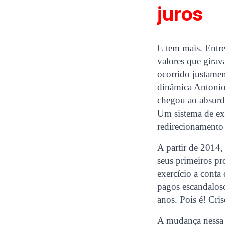
juros
E tem mais. Entr
valores que gira
ocorrido justame
dinâmica Antonio 
chegou ao absurd
Um sistema de ex
redirecionamento
A partir de 2014,
seus primeiros pr
exercício a conta
pagos escandaloso
anos. Pois é! Cri
A mudança nessa v