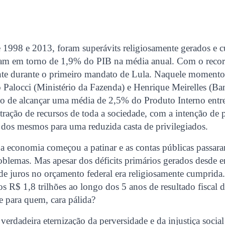
e 1998 e 2013, foram superávits religiosamente gerados e
vam em torno de 1,9% do PIB na média anual. Com o reco
nte durante o primeiro mandato de Lula. Naquele momento
Palocci (Ministério da Fazenda) e Henrique Meirelles (Ba
o de alcançar uma média de 2,5% do Produto Interno entr
tração de recursos de toda a sociedade, com a intenção d
 dos mesmos para uma reduzida casta de privilegiados.
 a economia começou a patinar e as contas públicas passara
oblemas. Mas apesar dos déficits primários gerados desde e
 de juros no orçamento federal era religiosamente cumprida
s R$ 1,8 trilhões ao longo dos 5 anos de resultado fiscal d
se para quem, cara pálida?
erdadeira eternização da perversidade e da injustiça socia