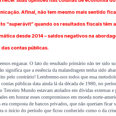
rnecer suas opiniões nas colunas de economia d
nicação. Afinal, não tem mesmo mais sentido fic
to “superávit” quando os resultados fiscais têm 
emática desde 2014 – saldos negativos na aborda
 das contas públicas.
mos enganar. O fato do resultado primário não ter sido su
ão significa que a essência da malandragem tenha sido ab
o pelo contrário! Lembremo-nos todos que essa metodol
 contas públicas data ainda lá da década de 1980, no perí
o Terceiro Mundo estavam atolados em dívidas externas e 
ldades em honrar esses compromissos em moeda norte-ameri
s era composta de bancos privados, que não queriam ficar 
ra o início do período que ficou conhecido como o da crise