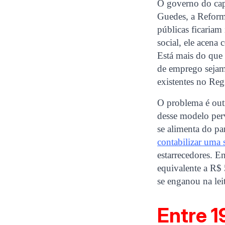
O governo do cap
Guedes, a Reforma
públicas ficariam
social, ele acena
Está mais do que 
de emprego sejam
existentes no Re
O problema é outr
desse modelo perv
se alimenta do pa
contabilizar uma s
estarrecedores. E
equivalente a R$
se enganou na lei
Entre 1