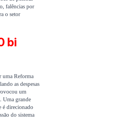
, falências por
ra o setor
0 bi
or uma Reforma
lando as despesas
 provocou um
s. Uma grande
e é direcionado
essão do sistema