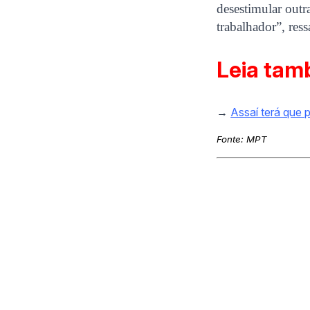
desestimular outr
trabalhador”, res
Leia tam
→
Assaí terá que 
Fonte:
MPT