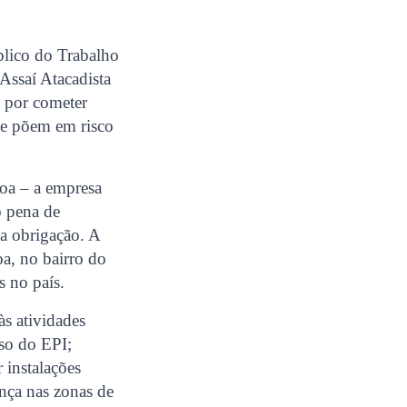
blico do Trabalho
Assaí Atacadista
o por cometer
ue põem em risco
soa – a empresa
b pena de
a obrigação. A
a, no bairro do
s no país.
às atividades
uso do EPI;
 instalações
ança nas zonas de