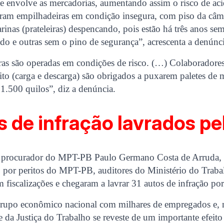
que envolve as mercadorias, aumentando assim o risco de aci
eram empilhadeiras em condição insegura, com piso da câm
rinas (prateleiras) despencando, pois estão há três anos se
do e outras sem o pino de segurança”, acrescenta a denúnci
as são operadas em condições de risco. (…) Colaboradore
ito (carga e descarga) são obrigados a puxarem paletes de 
1.500 quilos”, diz a denúncia.
s de infração lavrados p
procurador do MPT-PB Paulo Germano Costa de Arruda, a
co por peritos do MPT-PB, auditores do Ministério do Tra
 fiscalizações e chegaram a lavrar 31 autos de infração por
grupo econômico nacional com milhares de empregados e, n
da Justiça do Trabalho se reveste de um importante efeit