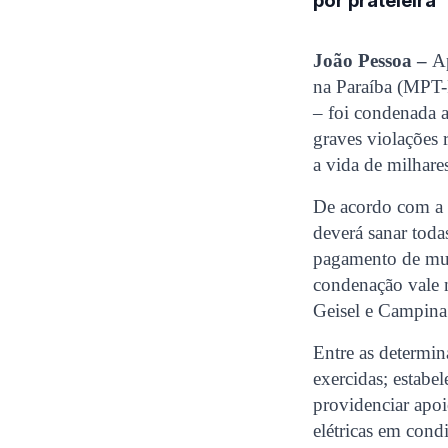
por prateleira
João Pessoa –
Ap
na Paraíba (MPT-P
– foi condenada 
graves violações 
a vida de milhares
De acordo com a s
deverá sanar toda
pagamento de mul
condenação vale n
Geisel e Campina 
Entre as determina
exercidas; estabe
providenciar apoi
elétricas em cond