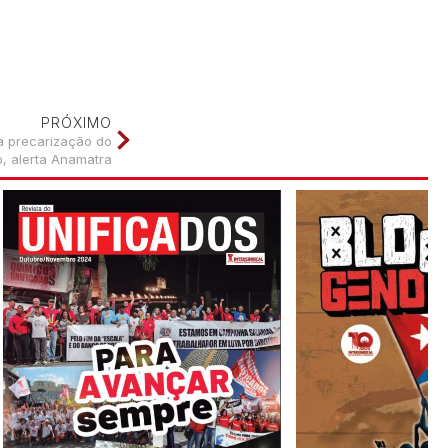
PRÓXIMO
iza precarização do
o, alerta Anamatra