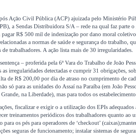
ós Ação Civil Pública (ACP) ajuizada pelo Ministério Pú
B), a Sendas Distribuidora S/A – rede na qual faz parte o 
a pagar R$ 500 mil de indenização por dano moral coletiv
relacionadas a normas de saúde e segurança do trabalho, q
 de trabalhadores. A ação lista mais de 30 irregularidades.
entença – proferida pela 6ª Vara do Trabalho de João Pes
s as irregularidades detectadas e cumprir 31 obrigações, so
ta de R$ 200,00 por dia de atraso no cumprimento de cad
ão só para as unidades do Assaí na Paraíba (em João Pesso
Grande, na Liberdade), mas para todos os estabelecimento
ções, fiscalizar e exigir o a utilização dos EPIs adequados 
lecer treinamentos periódicos dos trabalhadores quanto ao 
o para os pés para operadores de ‘checkout’ (caixas);manter
ições seguras de funcionamento; instalar sistemas de segur