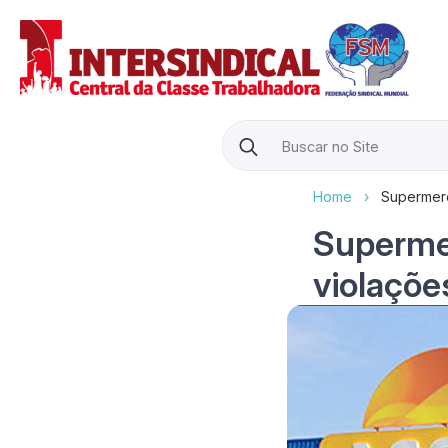
Search
for:
Home
›
Supermerc
Superme
violaçõe