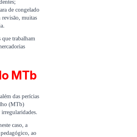
dentes;
ara de congelado
m revisão, muitas
a.
s que trabalham
mercadorias
elo MTb
lém das perícias
balho (MTb)
 irregularidades.
este caso, a
o pedagógico, ao