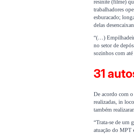
resinite (filme) 
trabalhadores op
esburacado; longa
delas desencaixan
“(…) Empilhadeir
no setor de depós
sozinhos com até 
31 auto
De acordo com o 
realizadas, in lo
também realizaram
“Trata-se de um 
atuação do MPT e 