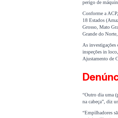
perigo de máquin
Conforme a ACP, a
18 Estados (Amazo
Grosso, Mato Gras
Grande do Norte,
As investigaçõe
inspeções in loc
Ajustamento de C
Denúnc
“Outro dia uma (p
na cabeça”, diz 
“Empilhadores sã