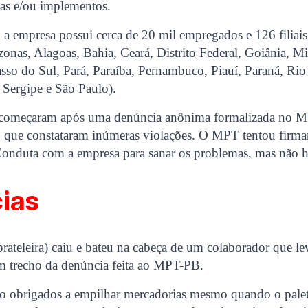
as e/ou implementos.
 empresa possui cerca de 20 mil empregados e 126 filiais
nas, Alagoas, Bahia, Ceará, Distrito Federal, Goiânia, M
so do Sul, Pará, Paraíba, Pernambuco, Piauí, Paraná, Rio 
 Sergipe e São Paulo).
s começaram após uma denúncia anônima formalizada no 
o, que constataram inúmeras violações. O MPT tentou firm
onduta com a empresa para sanar os problemas, mas não 
ias
rateleira) caiu e bateu na cabeça de um colaborador que l
um trecho da denúncia feita ao MPT-PB.
o obrigados a empilhar mercadorias mesmo quando o palet