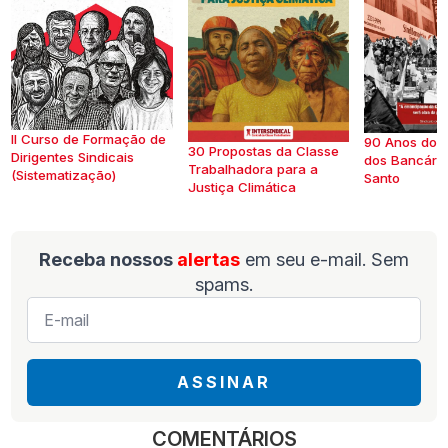
II Curso de Formação de
90 Anos do S
30 Propostas da Classe
Dirigentes Sindicais
dos Bancários
Trabalhadora para a
(Sistematização)
Santo
Justiça Climática
Receba nossos
alertas
em seu e-mail. Sem
spams.
E-
mail
*
ASSINAR
COMENTÁRIOS