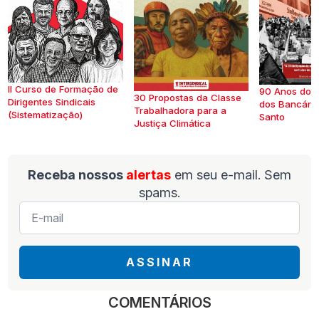
II Curso de Formação de
90 Anos do S
30 Propostas da Classe
Dirigentes Sindicais
dos Bancários
Trabalhadora para a
(Sistematização)
Santo
Justiça Climática
Receba nossos
alertas
em seu e-mail. Sem
spams.
E-
mail
*
ASSINAR
COMENTÁRIOS