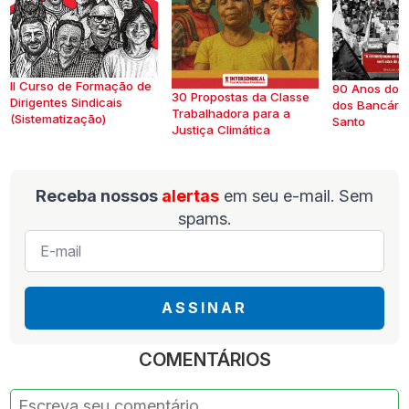
II Curso de Formação de
90 Anos do S
30 Propostas da Classe
Dirigentes Sindicais
dos Bancários
Trabalhadora para a
(Sistematização)
Santo
Justiça Climática
Receba nossos
alertas
em seu e-mail. Sem
spams.
E-
mail
*
ASSINAR
COMENTÁRIOS