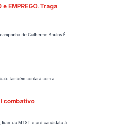
HO e EMPREGO. Traga
-campanha de Guilherme Boulos É
ebate também contará com a
al combativo
s, líder do MTST e pré candidato à