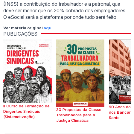
(INSS) a contribuição do trabalhador e a patronal, que
deve ser menor que os 20% cobrado dos empregadores.
O eSocial será a plataforma por onde tudo será feito.
Ver matéria original
aqui
PUBLICAÇÕES
II Curso de Formação de
90 Anos do S
30 Propostas da Classe
Dirigentes Sindicais
dos Bancários
Trabalhadora para a
(Sistematização)
Santo
Justiça Climática