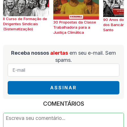
II Curso de Formação de
90 Anos do S
30 Propostas da Classe
Dirigentes Sindicais
dos Bancários
Trabalhadora para a
(Sistematização)
Santo
Justiça Climática
Receba nossos
alertas
em seu e-mail. Sem
spams.
E-
mail
*
ASSINAR
COMENTÁRIOS