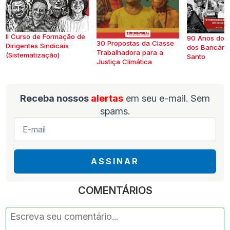
II Curso de Formação de
90 Anos do S
30 Propostas da Classe
Dirigentes Sindicais
dos Bancários
Trabalhadora para a
(Sistematização)
Santo
Justiça Climática
Receba nossos
alertas
em seu e-mail. Sem
spams.
E-
mail
*
ASSINAR
COMENTÁRIOS