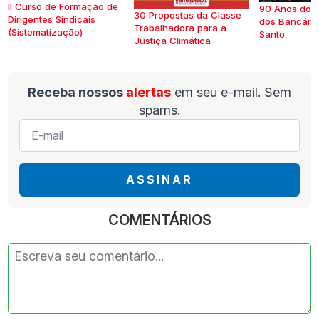
II Curso de Formação de
90 Anos do S
30 Propostas da Classe
Dirigentes Sindicais
dos Bancários
Trabalhadora para a
(Sistematização)
Santo
Justiça Climática
Receba nossos
alertas
em seu e-mail. Sem
spams.
E-
mail
*
ASSINAR
COMENTÁRIOS