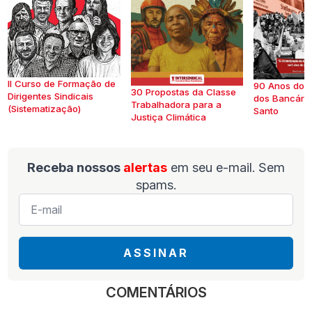
II Curso de Formação de
90 Anos do S
30 Propostas da Classe
Dirigentes Sindicais
dos Bancários
Trabalhadora para a
(Sistematização)
Santo
Justiça Climática
Receba nossos
alertas
em seu e-mail. Sem
spams.
E-
mail
*
ASSINAR
COMENTÁRIOS