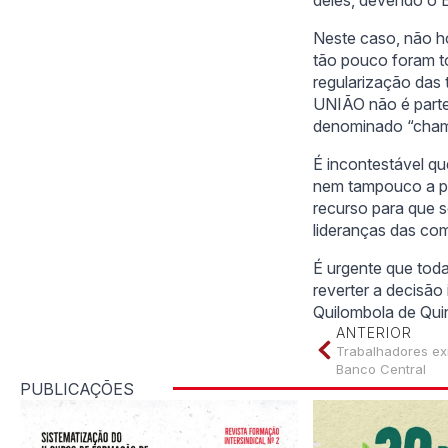
Neste caso, não ho
tão pouco foram t
regularização das 
UNIÃO não é parte
denominado “cham
É incontestável que
nem tampouco a pro
recurso para que s
lideranças das com
É urgente que tod
reverter a decisão 
Quilombola de Qu
ANTERIOR
Trabalhadores ex
Banco Central
PUBLICAÇÕES