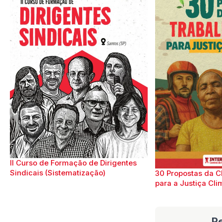
II Curso de Formação de Dirigentes
Sindicais (Sistematização)
30 Propostas da C
para a Justiça Cli
R