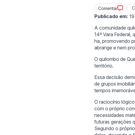
C
Comentar
Publicado em:
19
A comunidade quil
14ª Vara Federal, 
ha, promovendo pr
abrange e nem pro
O quilombo de Qui
território.
Essa decisão demo
de grupos imobiliá
tempos imemoráveis
O raciocínio lógic
com o próprio conc
necessidades mater
futuras gerações q
Segundo o próprio
deles, devendo o E