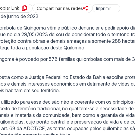
opiar Link
Imprimir
Compartilhar nas redes
 de junho de 2023
ombola de Quingoma vêm a público denunciar e pedir apoio di
que no dia 29/05/2023 deixou de considerar todo o território tr
oteção contra obras e demais ameaças a somente 288 hectar
tege toda a população deste Quilombo.
ngoma é povoado por 578 famílias quilombolas com mais de 
stra como a Justiça Federal no Estado da Bahia escolhe prote
rios e demais interesses econômicos em detrimento de vidas q
 habitam em seu território.
o utilizado para essa decisão não é coerente com os princípios 
eito de território tradicional, no qual tem-se a necessidade de
iais e imateriais da comunidade, bem como a garantia de vida
uilombolas, cujo ponto central é a preservação da vida e da cu
 art. 68 da ADCT/CF, as terras ocupadas pelos quilombolas s
stado tão somente emitir o título.