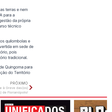
as terras e nem
A para a
gestão da própria
urso técnico
rios quilombolas e
vertida em sede de
ório, pois
rio tradicional.
a de Quingoma para
ação do Território
PRÓXIMO
e à Greve das(os)
) de Florianópolis!