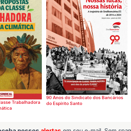
90 Anos do Sindicato dos Bancários
lasse Trabalhadora
do Espírito Santo
mática
eceba nossos
alertas
em seu e-mail. Sem spa