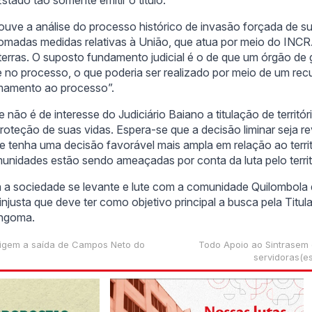
uve a análise do processo histórico de invasão forçada de su
omadas medidas relativas à União, que atua por meio do INCR
terras. O suposto fundamento judicial é o de que um órgão de 
 no processo, o que poderia ser realizado por meio de um rec
amento ao processo”.
 não é de interesse do Judiciário Baiano a titulação de territó
teção de suas vidas. Espera-se que a decisão liminar seja re
e tenha uma decisão favorável mais ampla em relação ao territ
unidades estão sendo ameaçadas por conta da luta pelo territó
a a sociedade se levante e lute com a comunidade Quilombol
injusta que deve ter como objetivo principal a busca pela Titul
ingoma.
igem a saída de Campos Neto do
Todo Apoio ao Sintrasem 
servidoras(es