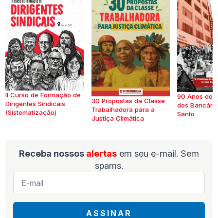
II Curso de Formação de
90 Anos do S
30 Propostas da Classe
Dirigentes Sindicais
dos Bancários
Trabalhadora para a
(Sistematização)
Santo
Justiça Climática
Receba nossos
alertas
em seu e-mail. Sem
spams.
E-
mail
*
ASSINAR