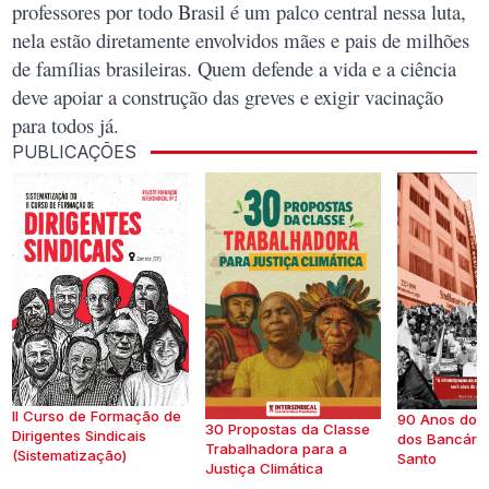
professores por todo Brasil é um palco central nessa luta,
nela estão diretamente envolvidos mães e pais de milhões
de famílias brasileiras. Quem defende a vida e a ciência
deve apoiar a construção das greves e exigir vacinação
para todos já.
PUBLICAÇÕES
II Curso de Formação de
90 Anos do S
30 Propostas da Classe
Dirigentes Sindicais
dos Bancários
Trabalhadora para a
(Sistematização)
Santo
Justiça Climática