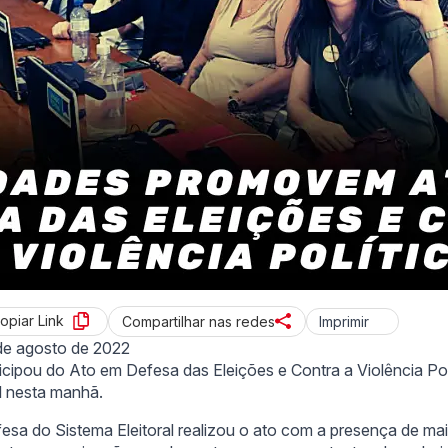
opiar Link
Imprimir
Compartilhar nas redes
de agosto de 2022
rticipou do Ato em Defesa das Eleições e Contra a Violência Po
l nesta manhã.
esa do Sistema Eleitoral realizou o ato com a presença de ma