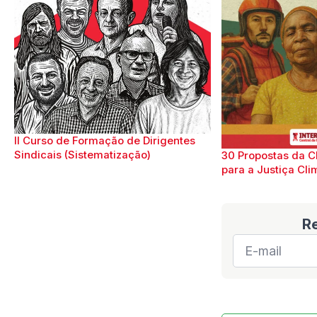
II Curso de Formação de Dirigentes
Sindicais (Sistematização)
30 Propostas da C
para a Justiça Cli
R
E-
mail
*