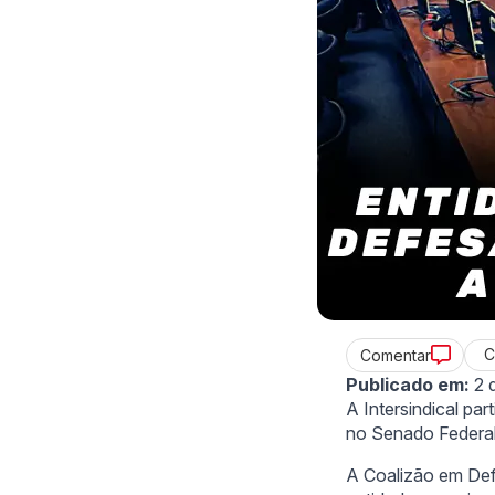
C
Comentar
Publicado em:
2 
A Intersindical pa
no Senado Federa
A Coalizão em Def