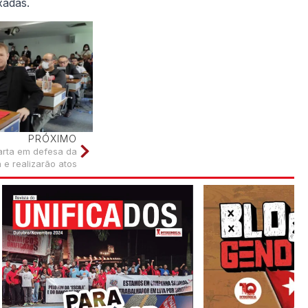
xadas.
PRÓXIMO
carta em defesa da
e realizarão atos