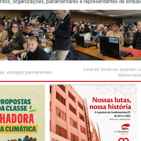
ntos, organizações, parlamentares e representantes de embai
Centrais Sindicais assinam 
ias, estragos permanentes
democracia 