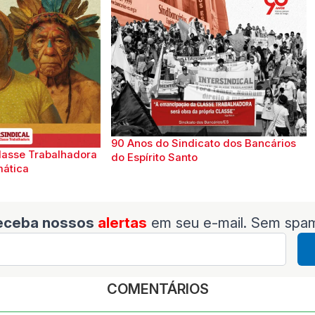
90 Anos do Sindicato dos Bancários
lasse Trabalhadora
do Espírito Santo
mática
eceba nossos
alertas
em seu e-mail. Sem spa
COMENTÁRIOS