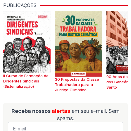
PUBLICAÇÕES
II Curso de Formação de
90 Anos do S
30 Propostas da Classe
Dirigentes Sindicais
dos Bancários
Trabalhadora para a
(Sistematização)
Santo
Justiça Climática
Receba nossos
alertas
em seu e-mail. Sem
spams.
E-
mail