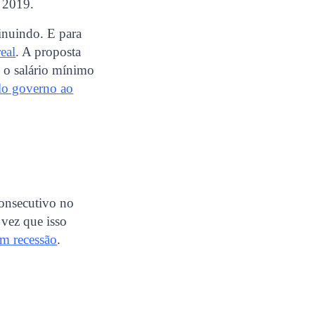
e 2019.
inuindo. E para
eal
. A proposta
e o salário mínimo
lo governo ao
consecutivo no
vez que isso
em recessão
.