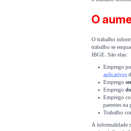
O aume
O trabalho inform
trabalho se enqua
IBGE. São elas:
Emprego p
aplicativos
d
Emprego
se
Emprego
do
Emprego c
parentes na 
Trabalho c
A informalidade n