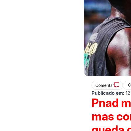
C
Comentar
Publicado em:
12
Pnad m
mas co
queda 