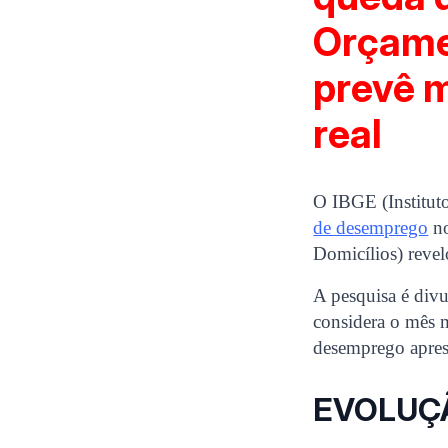
Orçame
prevê 
real
O IBGE (Instituto
de desemprego
no
Domicílios) reve
A pesquisa é divu
considera o mês m
desemprego apres
EVOLUÇ