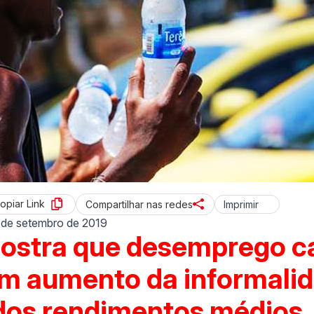
opiar Link
Imprimir
Compartilhar nas redes
 de setembro de 2019
ostra que desemprego ca
m aumento da informalid
dos rendimentos médios.