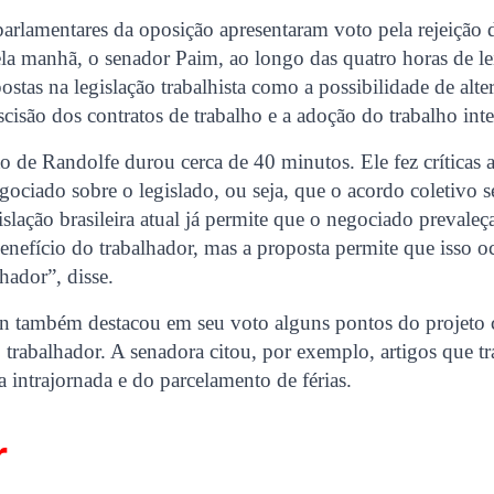
arlamentares da oposição apresentaram voto pela rejeição d
la manhã, o senador Paim, ao longo das quatro horas de leit
stas na legislação trabalhista como a possibilidade de alte
scisão dos contratos de trabalho e a adoção do trabalho int
oto de Randolfe durou cerca de 40 minutos. Ele fez críticas
gociado sobre o legislado, ou seja, que o acordo coletivo s
islação brasileira atual já permite que o negociado prevaleç
benefício do trabalhador, mas a proposta permite que isso o
hador”, disse.
in também destacou em seu voto alguns pontos do projeto 
ao trabalhador. A senadora citou, por exemplo, artigos que t
a intrajornada e do parcelamento de férias.
r