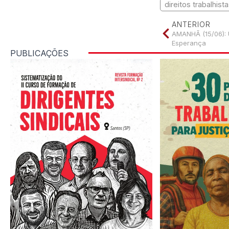
direitos trabalhist
ANTERIOR
AMANHÃ (15/06): U
Esperança
PUBLICAÇÕES