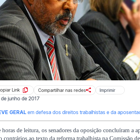
opiar Link
Imprimir
Compartilhar nas redes
 de junho de 2017
EVE GERAL
em defesa dos direitos trabalhistas e da aposenta
 horas de leitura, os senadores da oposição concluíram a a
 contrários ao texto da reforma trabalhista na Comissão d