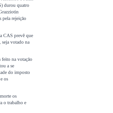
S) durou quatro
Grazziotin
pela rejeição
 na CAS prevê que
 seja votado na
feito na votação
ou a se
edade do imposto
 e os
 morte os
a o trabalho e