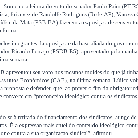
 Somente a leitura do voto do senador Paulo Paim (PT-R
ista, foi a vez de Randolfe Rodrigues (Rede-AP), Vanessa 
ice da Mata (PSB-BA) fazerem a exposição de seus votos 
reforma.
elos integrantes da oposição e da base aliada do governo
enador Ricardo Ferraço (PSDB-ES), apresentado pela manhã,
xima semana.
B apresentou seu voto nos mesmos moldes do que já tinha 
ssuntos Econômicos (CAE), na última semana. Lídice volt
 a proposta e defendeu que, ao prever o fim da obrigatori
 se converte em “preconceito ideológico contra os sindicatos
ndo-se à retirada do financiamento dos sindicatos, atinge de
eiros. É a expressão mais cruel do conteúdo ideológico contr
dor e contra a sua organização sindical”, afirmou.