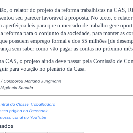
ião, o relator do projeto da reforma trabalhistas na CAS, R
ntou seu parecer favorável à proposta. No texto, o relato
ta aperfeiçoa leis para que o mercado de trabalho gere opor
a reforma para o conjunto da sociedade, para manter as con
s que possuem emprego formal e dos 55 milhões [de desem
ança sem saber como vão pagar as contas no próximo mês”
a CAS, o projeto ainda deve passar pela Comissão de Const
guir para votação no plenário da Casa.
il / Colaborou Mariana Jungmann
a/Agência Senado
tral da Classe Trabalhadora
nossa página no Facebook
 nosso canal no YouTube
onados