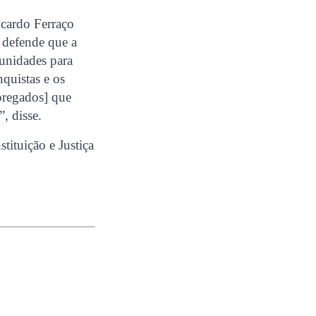
icardo Ferraço
r defende que a
tunidades para
quistas e os
pregados] que
, disse.
ituição e Justiça