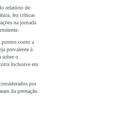
o relatório de
ura, fez críticas
rações na jornada
ermitente.
 a pontos como a
eja prevalente à
a sobre o
corra inclusive em
considerados por
ratam da prestação