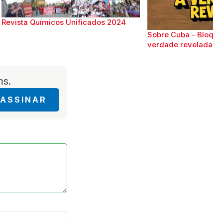
Revista Químicos Unificados 2024
Sobre Cuba – Bloque
verdade revelada
ms.
ASSINAR