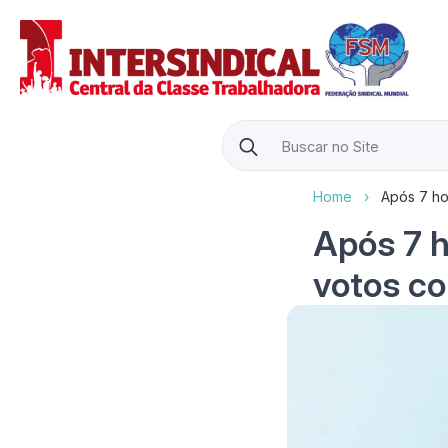
Search
for:
Home
›
Após 7 hor
Após 7 h
votos co