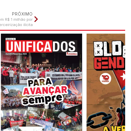
PRÓXIMO
m R$ 1 milhão por
erceirização ilícita