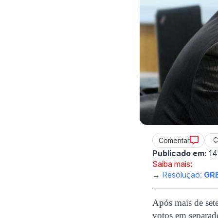
C
Comentar
Publicado em:
14
Saiba mais:
→
Resolução:
GR
Após mais de sete
votos em separado