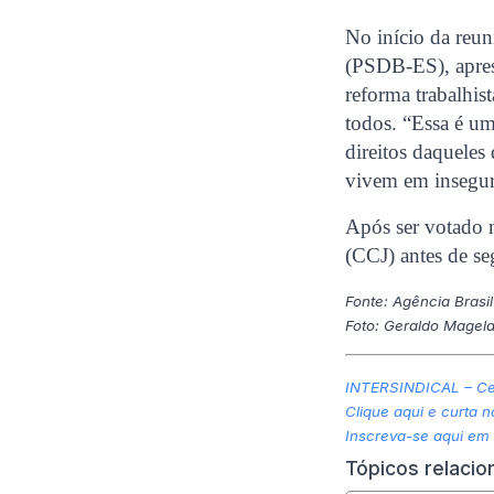
No início da reun
(PSDB-ES), aprese
reforma trabalhis
todos. “Essa é um
direitos daquele
vivem em insegur
Após ser votado n
(CCJ) antes de se
Fonte: Agência Bras
Foto: Geraldo Magel
INTERSINDICAL – Cen
Clique aqui e curta 
Inscreva-se aqui em
Tópicos relaci