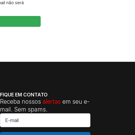
ail não será
FIQUE EM CONTATO
Receba nossos
alertas
em seu e-
mail. Sem spams.
E-
mail
*