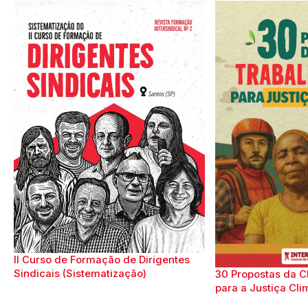
II Curso de Formação de Dirigentes
Sindicais (Sistematização)
30 Propostas da C
para a Justiça Cli