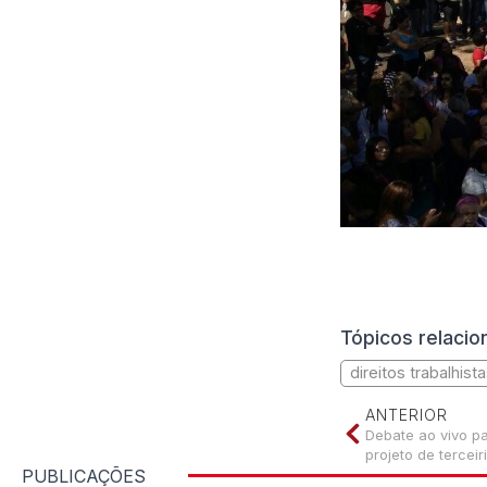
Tópicos relaci
direitos trabalhist
ANTERIOR
Debate ao vivo pa
projeto de terceir
PUBLICAÇÕES