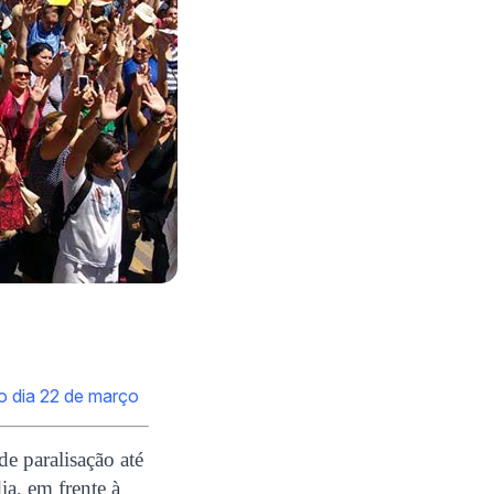
do dia 22 de março
e paralisação até
ia, em frente à