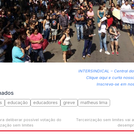
INTERSINDICAL – Central da
Clique aqui e curta nos
Inscreva-se em no
onados
as
educação
educadores
greve
matheus lima
ra deliberar possível votação do
Terceirização sem limites vai 
ização sem limites
desempre