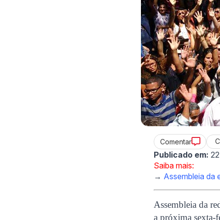
C
Comentar
Publicado em:
22
Saiba mais:
→
Assembleia da e
Assembleia da re
a próxima sexta-f