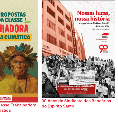
90 Anos do Sindicato dos Bancários
lasse Trabalhadora
do Espírito Santo
mática