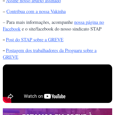
Assine nosso abaixo assinado
–
–
Contribua com a nossa Vakinha
– Para mais informações, acompanhe
nossa página no
Facebook
e o site/facebook do nosso sindicato STAP
Post do STAP sobre a GREVE
–
Postagem dos trabalhadores da Proguaru sobre a
–
GREVE