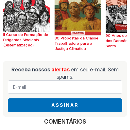
II Curso de Formação de
90 Anos do S
30 Propostas da Classe
Dirigentes Sindicais
dos Bancários
Trabalhadora para a
(Sistematização)
Santo
Justiça Climática
Receba nossos
alertas
em seu e-mail. Sem
spams.
E-
mail
*
ASSINAR
COMENTÁRIOS