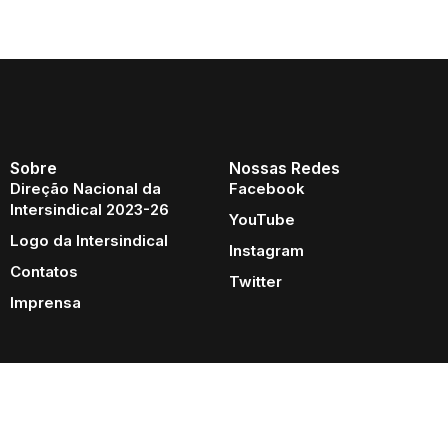
Sobre
Nossas Redes
Direção Nacional da
Facebook
Intersindical 2023-26
YouTube
Logo da Intersindical
Instagram
Contatos
Twitter
Imprensa
Rua Riachuelo, 122 - CEP: 01007-000 | Praça da Sé - São Paulo - SP | Fone: +55