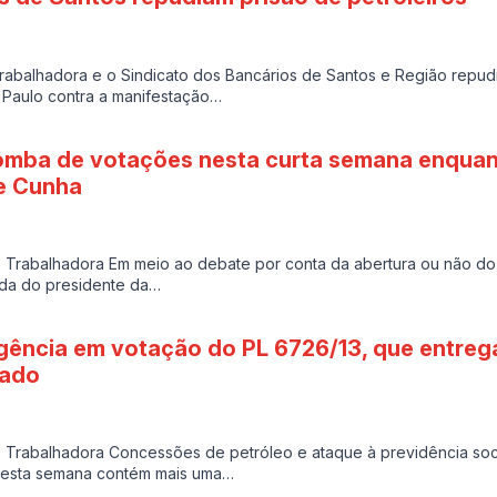
se trabalhadora e o Sindicato dos Bancários de Santos e Região re
o Paulo contra a manifestação…
mba de votações nesta curta semana enquan
e Cunha
e Trabalhadora Em meio ao debate por conta da abertura ou não 
ída do presidente da…
gência em votação do PL 6726/13, que entre
vado
e Trabalhadora Concessões de petróleo e ataque à previdência soc
desta semana contém mais uma…