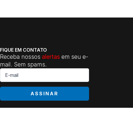
FIQUE EM CONTATO
Receba nossos
alertas
em seu e-
mail. Sem spams.
E-
mail
*
ASSINAR
 11 3105-5510 | E-mail: