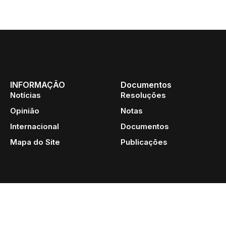
INFORMAÇÃO
Documentos
Notícias
Resoluções
Opinião
Notas
Internacional
Documentos
Mapa do Site
Publicações
INTERSINDICAL Central da Classe Trabalhadora | 2014-2026. Sede Nacional: 