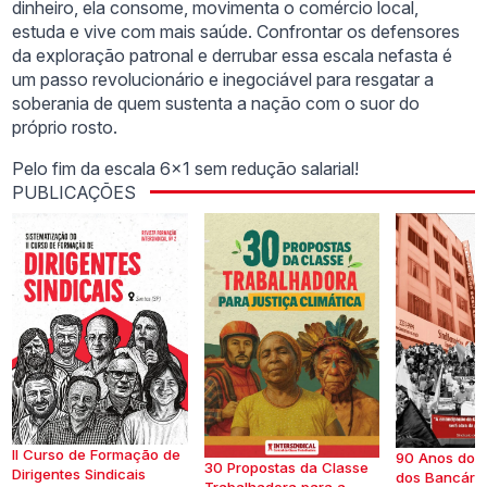
dinheiro, ela consome, movimenta o comércio local,
estuda e vive com mais saúde. Confrontar os defensores
da exploração patronal e derrubar essa escala nefasta é
um passo revolucionário e inegociável para resgatar a
soberania de quem sustenta a nação com o suor do
próprio rosto.
Pelo fim da escala 6×1 sem redução salarial!
PUBLICAÇÕES
II Curso de Formação de
90 Anos do S
30 Propostas da Classe
Dirigentes Sindicais
dos Bancários