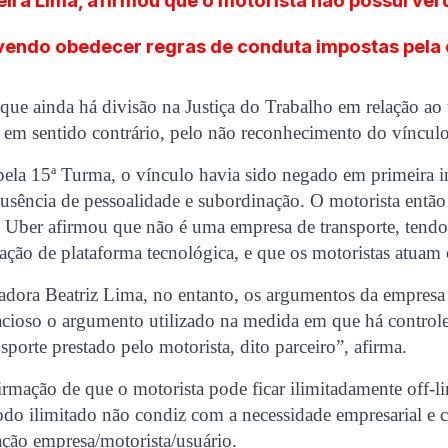
veira Lima, afirmou que o motorista não possui ve
vendo obedecer regras de conduta impostas pela
que ainda há divisão na Justiça do Trabalho em relação ao
 em sentido contrário, pelo não reconhecimento do vínculo
ela 15ª Turma, o vínculo havia sido negado em primeira in
usência de pessoalidade e subordinação. O motorista então
 o Uber afirmou que não é uma empresa de transporte, tend
ração de plataforma tecnológica, e que os motoristas atuam
adora Beatriz Lima, no entanto, os argumentos da empresa
acioso o argumento utilizado na medida em que há controle
sporte prestado pelo motorista, dito parceiro”, afirma.
irmação de que o motorista pode ficar ilimitadamente off-li
odo ilimitado não condiz com a necessidade empresarial e 
ação empresa/motorista/usuário.