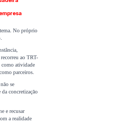
rdadeira
 empresa
 tema. No próprio
.
stância,
 recorreu ao TRT-
o como atividade
 como parceiros.
 não se
 da concretização
ne e recusar
com a realidade