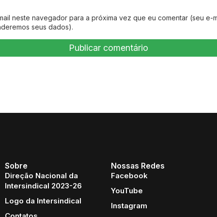
mail neste navegador para a próxima vez que eu comentar (seu e-m
nderemos seus dados).
Sobre
Nossas Redes
Direção Nacional da
Facebook
Intersindical 2023-26
YouTube
Logo da Intersindical
Instagram
Contatos