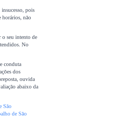
 insucesso, pois
e horários, não
 o seu intento de
atendidos. No
de conduta
ações dos
preposta, ouvida
aliação abaixo da
e São
balho de São