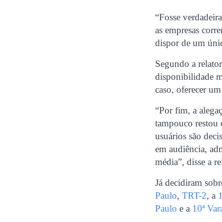
“Fosse verdadeira
as empresas corre
dispor de um únic
Segundo a relator
disponibilidade m
caso, oferecer um
“Por fim, a alega
tampouco restou 
usuários são deci
em audiência, adm
média”, disse a re
Já decidiram sob
Paulo
,
TRT-2
, a
Paulo
e a
10ª Var