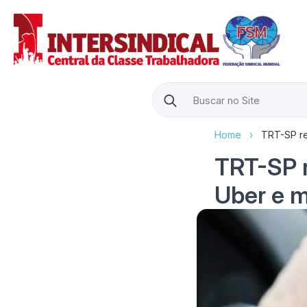
Search
for:
Home
›
TRT-SP re
TRT-SP 
Uber e m