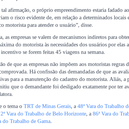
 tal afirmação, o próprio empreendimento estaria fadado ao
riam o risco evidente de, em relação a determinados locais 
o motorista para atender o usuário”, disse.
a, as empresas se valem de mecanismos indiretos para obter
áxima do motorista às necessidades dos usuários por elas 
 incentivo se forem feitas 45 viagens na semana.
ção de que as empresas não impõem aos motoristas regras 
comprovada. Há confissão das demandadas de que as avali
sivas para a manutenção do cadastro do motorista. Aliás, a 
itiu que o demandante foi desligado exatamente por ter av
latora.
re o tema o
TRT de Minas Gerais
, a
48ª Vara do Trabalho d
12ª Vara do Trabalho de Belo Horizonte
, a
86ª Vara do Tra
a do Trabalho de Gama
.