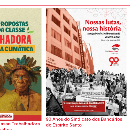
90 Anos do Sindicato dos Bancários
lasse Trabalhadora
do Espírito Santo
mática