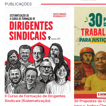
PUBLICAÇÕES
II Curso de Formação de Dirigentes
Sindicais (Sistematização)
30 Propostas da C
para a Justiça Cli