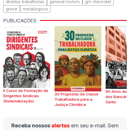
direitos trabalhistas
general motors
gm chevrolet
greve
metalúrgicos
PUBLICAÇÕES
II Curso de Formação de
90 Anos do S
30 Propostas da Classe
Dirigentes Sindicais
dos Bancários
Trabalhadora para a
(Sistematização)
Santo
Justiça Climática
Receba nossos
alertas
em seu e-mail. Sem